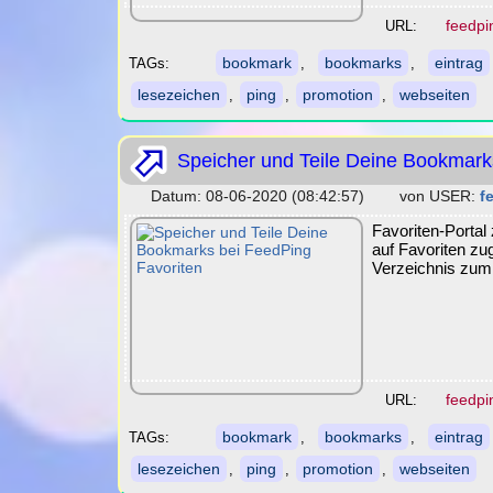
feedpin
URL:
bookmark
bookmarks
eintrag
TAGs:
,
,
lesezeichen
ping
promotion
webseiten
,
,
,
Speicher und Teile Deine Bookmark
Datum: 08-06-2020 (08:42:57) von USER:
f
Favoriten-Porta
auf Favoriten z
Verzeichnis zum
feedpi
URL:
bookmark
bookmarks
eintrag
TAGs:
,
,
lesezeichen
ping
promotion
webseiten
,
,
,