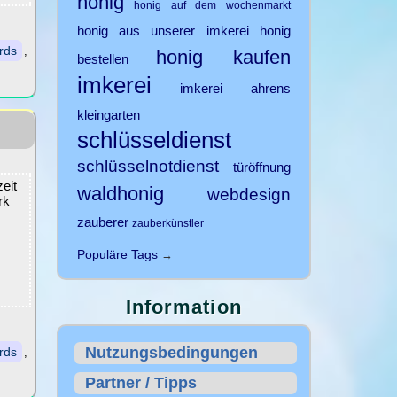
honig
honig auf dem wochenmarkt
honig aus unserer imkerei
honig
rds
,
honig kaufen
bestellen
imkerei
imkerei ahrens
kleingarten
schlüsseldienst
schlüsselnotdienst
türöffnung
eit
waldhonig
webdesign
rk
zauberer
zauberkünstler
Populäre Tags
→
Information
Nutzungsbedingungen
rds
,
Partner / Tipps