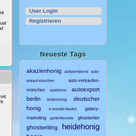
User Login
nt
Registrieren
dual
nd
Neueste Tags
akazienhonig
aufsperrdienst
auto-
auto-verkaufen-
ankauf-münchen
autoexport
münchen
autobörse
eit
berlin
deutscher
blütenhonig
rk
honig
galaxy-
e-scooter-kaufen
marketing
ghostwriter
gartenfreunde
heidehonig
ghostwriting