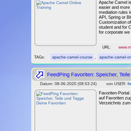
Apache Camel is
easier and more 
mediation rules 
API, Spring or B
Customization of
student and for 
for corporate we
www.m
URL:
apache-camel-course
apache-camel-onl
TAGs:
,
FeedPing Favoriten: Speicher, Teil
Datum: 08-06-2020 (08:53:24) von USER:
f
Favoriten-Porta
auf Favoriten z
Verzeichnis zum