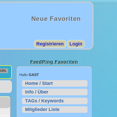
Neue Favoriten
Registrieren
Login
FeedPing Favoriten
URL
Hallo
GAST
Home / Start
Info / Über
TAGs / Keywords
Mitglieder Liste