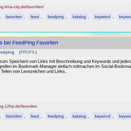
g.lima-city.de/favoriten/
favoriten
feed
feedping
katalog
keyword
keywo
,
,
,
,
,
,
s bei FeedPing Favoriten
eedping
(
PROFIL
)
l zum Speichern von Links mit Beschreibung und Keywords und jederz
ugreifen im Bookmark-Manager einfach mitmachen im Social-Bookma
 Teilen von Lesezeichen und Links.
ng.12hp.de/favoriten
favoriten
feed
feedping
katalog
keyword
keywo
,
,
,
,
,
,