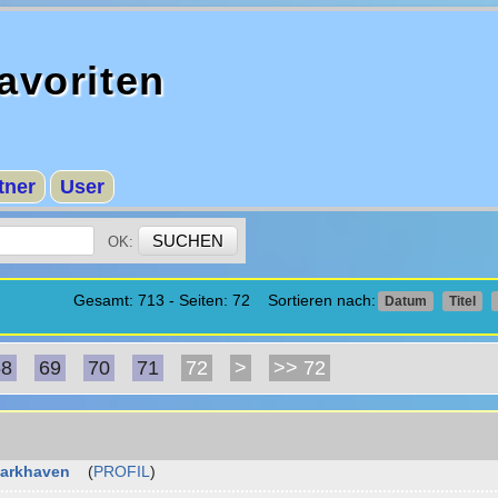
avoriten
tner
User
OK:
Gesamt: 713 - Seiten: 72 Sortieren nach:
Datum
Titel
68
69
70
71
72
>
>> 72
arkhaven
(
PROFIL
)