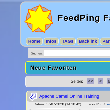
FeedPing F
Home
Infos
TAGs
Backlink
Par
Suchen:
Neue Favoriten
<<
<
Seiten:
Apache Camel Online Training
Datum: 17-07-2020 (14:10:42) von USER:
m