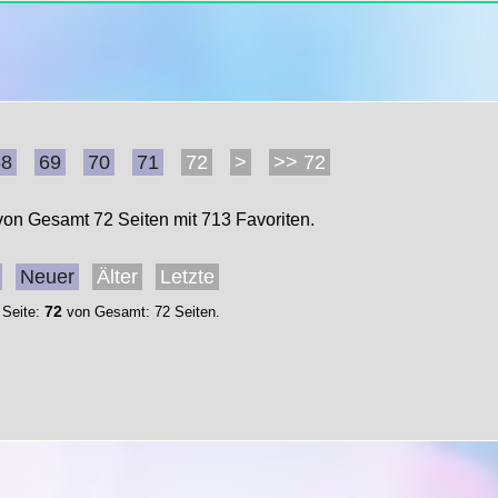
68
69
70
71
72
>
>> 72
 von Gesamt 72 Seiten mit 713 Favoriten.
Neuer
Älter
Letzte
72
 Seite:
von Gesamt: 72 Seiten.