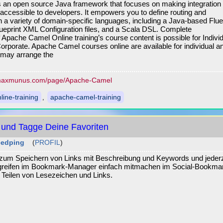
 an open source Java framework that focuses on making integration
accessible to developers. It empowers you to define routing and
in a variety of domain-specific languages, including a Java-based Flue
lueprint XML Configuration files, and a Scala DSL. Complete
 Apache Camel Online training’s course content is possible for Indivi
Corporate. Apache Camel courses online are available for individual a
 may arrange the
axmunus.com/page/Apache-Camel
ine-training
apache-camel-training
,
e und Tagge Deine Favoriten
eedping
(
PROFIL
)
l zum Speichern von Links mit Beschreibung und Keywords und jederz
ugreifen im Bookmark-Manager einfach mitmachen im Social-Bookma
 Teilen von Lesezeichen und Links.